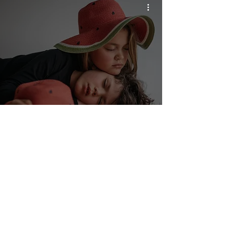
El encanto atemporal del
retrato del sombrero