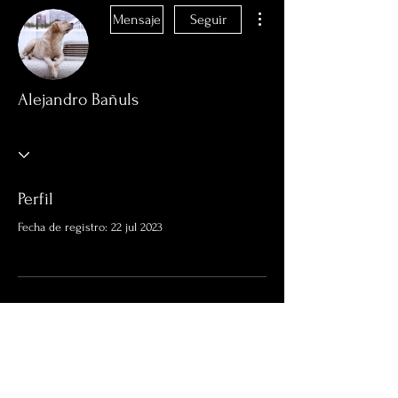
Más acciones
Mensaje
Seguir
Alejandro Bañuls
Perfil
Fecha de registro: 22 jul 2023
Aún no hay nada que
mostrar aquí
Cuando este miembro agregue información