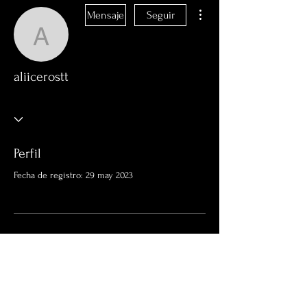
Más acciones
Mensaje
Seguir
aliicerostt
aliicerostt
Perfil
Fecha de registro: 29 may 2023
Aún no hay nada que
mostrar aquí
Cuando este miembro agregue información