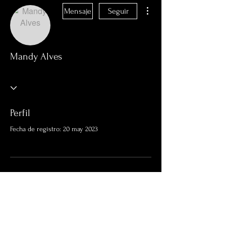
Más acciones
Mensaje
Seguir
Mandy Alves
Perfil
Fecha de registro: 20 may 2023
Aún no hay nada que
mostrar aquí
Cuando este miembro agregue información