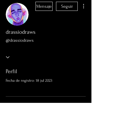
Más acciones
Mensaje
Seguir
drassiodraws
@drassiodraws
Perfil
Fecha de registro: 18 jul 2023
Aún no hay nada que
mostrar aquí