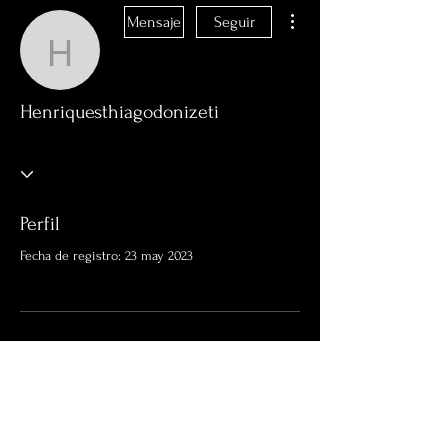
Más acciones
Mensaje
Seguir
Henriquesthiagodonizeti
Henriquesthiagodonizeti
Perfil
Fecha de registro: 23 may 2023
Aún no hay nada que
mostrar aquí
Cuando este miembro agregue información