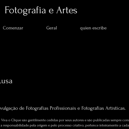
Fotografia e Artes
Comenzar
Geral
quien escribe
Lusa
s
0
seguidos
Artigos sobre Fotografia e Artes.
vulgação de Fotografias Profissionais e Fotografias Artísticas.
Viva o Clique são gentilmente cedidas por seus autores e são publicadas sempre com 
 responsabilidade pela origem e pelo processo criativo, pertence inteiramente a cada 