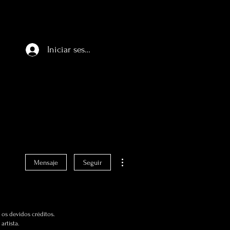
Iniciar sesión
Más acciones
Mensaje
Seguir
os devidos créditos.
artista.