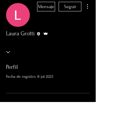
Más acciones
Mensaje
Seguir
Editor
Administrador
Laura Grotti
Perfil
Fecha de registro: 8 jul 2023
Aún no hay nada que
mostrar aquí
Cuando este miembro agregue información