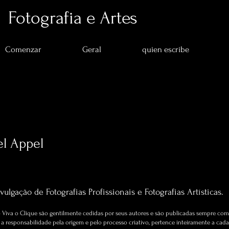
Fotografia e Artes
Comenzar
Geral
quien escribe
l Appel
s
0
seguidos
Artigos sobre Fotografia e Artes.
vulgação de Fotografias Profissionais e Fotografias Artísticas.
Viva o Clique são gentilmente cedidas por seus autores e são publicadas sempre com 
 responsabilidade pela origem e pelo processo criativo, pertence inteiramente a cada 