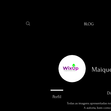
BLOG
Maique
0
seguidore
Di
Perfil
Todas as imagens apresentadas no 
A autoria, bem como a