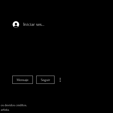
Iniciar sesión
Más acciones
Mensaje
Seguir
os devidos créditos.
artista.