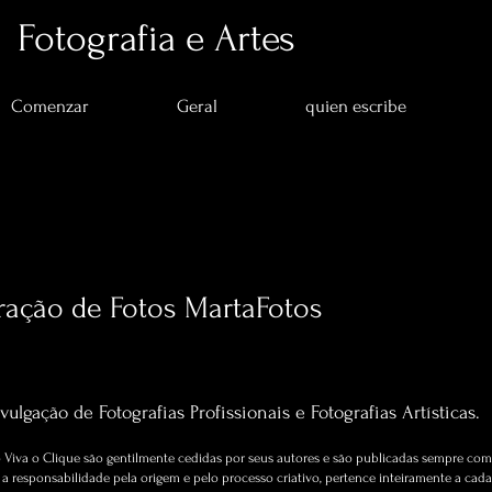
Fotografia e Artes
Comenzar
Geral
quien escribe
ração de Fotos MartaFotos
s
0
seguidos
Artigos sobre Fotografia e Artes.
vulgação de Fotografias Profissionais e Fotografias Artísticas.
Viva o Clique são gentilmente cedidas por seus autores e são publicadas sempre com 
 responsabilidade pela origem e pelo processo criativo, pertence inteiramente a cada 