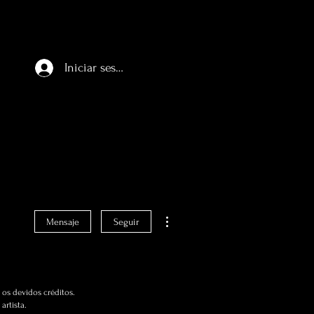
Iniciar sesión
Más acciones
Mensaje
Seguir
os devidos créditos.
artista.