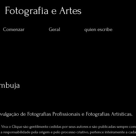
Fotografia e Artes
Comenzar
Geral
quien escribe
ambuja
uja
s
0
seguidos
Artigos sobre Fotografia e Artes.
vulgação de Fotografias Profissionais e Fotografias Artísticas.
Viva o Clique são gentilmente cedidas por seus autores e são publicadas sempre com 
 responsabilidade pela origem e pelo processo criativo, pertence inteiramente a cada 