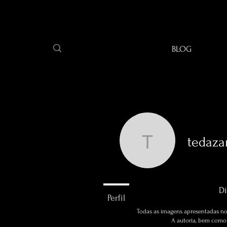
BLOG
tedaz
tedazamb
0
seguidore
Di
Perfil
Todas as imagens apresentadas no 
A autoria, bem como a