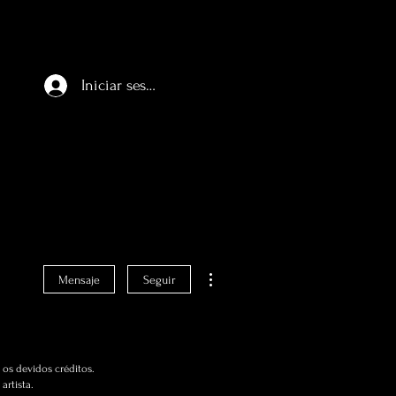
Iniciar sesión
Más acciones
Mensaje
Seguir
os devidos créditos.
artista.