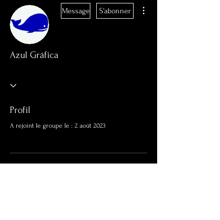
Plus d'actions
Message
S'abonner
Azul Gráfica
Profil
A rejoint le groupe le : 2 août 2023
Aucune information
Lorsque ce membre ajoutera des
informations sur lui-même, vous les verrez
ici.