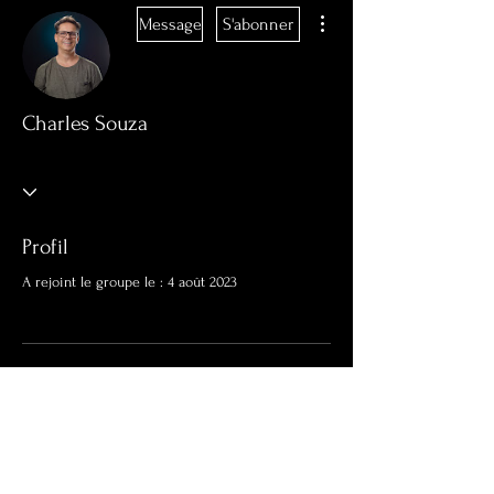
Plus d'actions
Message
S'abonner
Charles Souza
Profil
A rejoint le groupe le : 4 août 2023
Aucune information
Lorsque ce membre ajoutera des
informations sur lui-même, vous les verrez
ici.