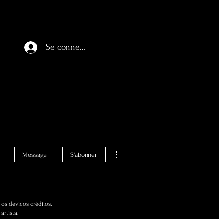
Se connecter
Plus d'actions
Message
S'abonner
os devidos créditos.
artista.