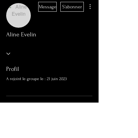
Plus d'actions
Message
S'abonner
Aline Evelin
Profil
A rejoint le groupe le : 21 juin 2023
Aucune information
Lorsque ce membre ajoutera des
informations sur lui-même, vous les verrez
ici.