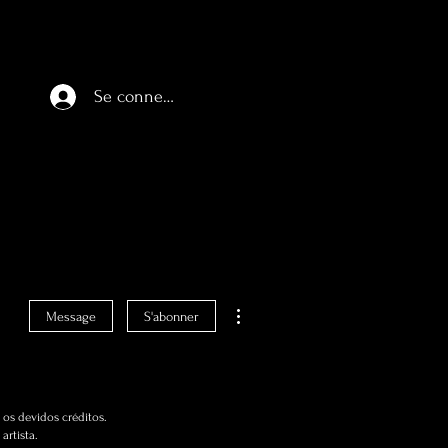
Se connecter
Plus d'actions
Message
S'abonner
os devidos créditos.
artista.