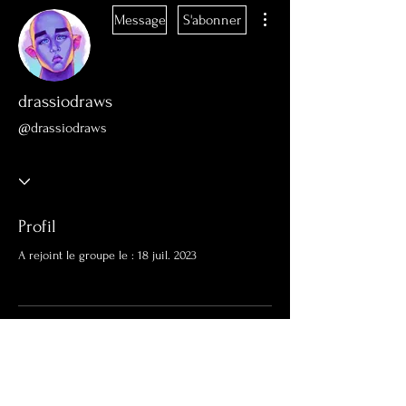
Plus d'actions
Message
S'abonner
drassiodraws
@drassiodraws
Profil
A rejoint le groupe le : 18 juil. 2023
Aucune information
Lorsque ce membre ajoutera des