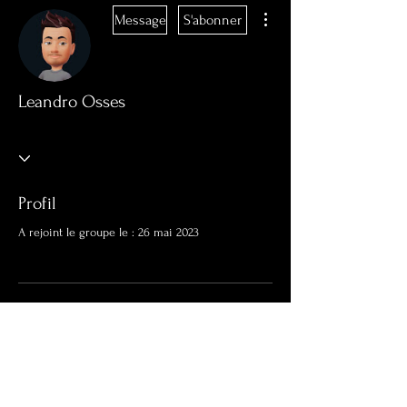
Plus d'actions
Message
S'abonner
Leandro Osses
Profil
A rejoint le groupe le : 26 mai 2023
Aucune information
Lorsque ce membre ajoutera des
informations sur lui-même, vous les verrez
ici.