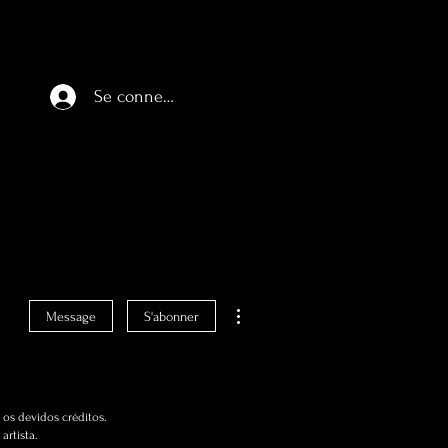
Se connecter
Plus d'actions
Message
S'abonner
os devidos créditos.
artista.