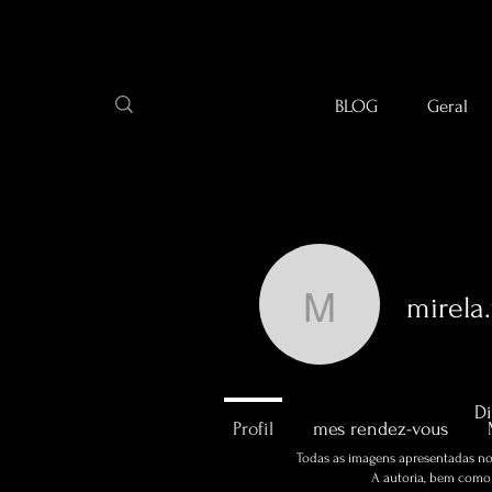
BLOG
Geral
mirela
mirela.fot
0
Abonné
Di
Profil
mes rendez-vous
Todas as imagens apresentadas no 
A autoria, bem como a