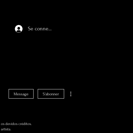
Se connecter
Plus d'actions
Message
S'abonner
os devidos créditos.
artista.