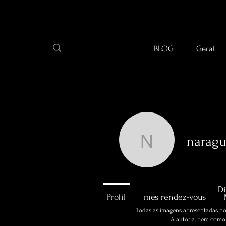
BLOG
Geral
naragu
naraguarn
0
Abonné
Di
Profil
mes rendez-vous
Todas as imagens apresentadas no 
A autoria, bem como a