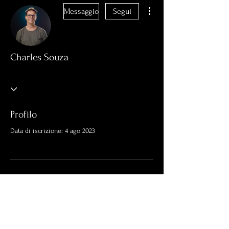
Altre azioni
Messaggio
Segui
Charles Souza
Profilo
Data di iscrizione: 4 ago 2023
Non c'è ancora niente da
mostrare qui
Quando questo membro aggiungerà