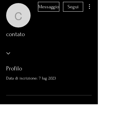
Altre azioni
Messaggio
Segui
contato
contato
Profilo
Data di iscrizione: 7 lug 2023
Non c'è ancora niente da
mostrare qui
Quando questo membro aggiungerà