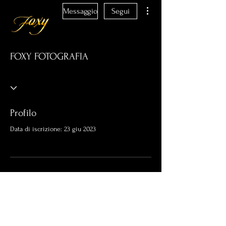
Altre azioni
Messaggio
Segui
FOXY FOTOGRAFIA
Profilo
Data di iscrizione: 23 giu 2023
Non c'è ancora niente da
mostrare qui
Quando questo membro aggiungerà