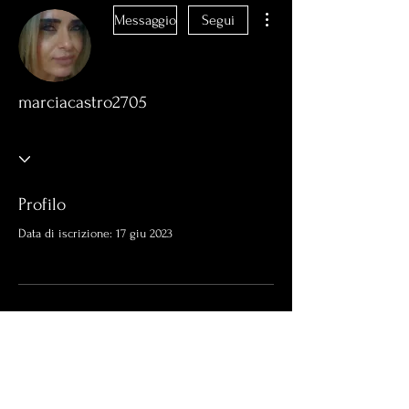
Altre azioni
Messaggio
Segui
marciacastro2705
Profilo
Data di iscrizione: 17 giu 2023
Non c'è ancora niente da
mostrare qui
Quando questo membro aggiungerà