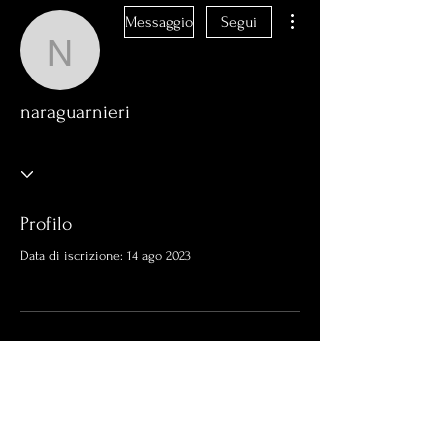
Altre azioni
Messaggio
Segui
naraguarnieri
naraguarnieri
Profilo
Data di iscrizione: 14 ago 2023
Non c'è ancora niente da
mostrare qui
Quando questo membro aggiungerà