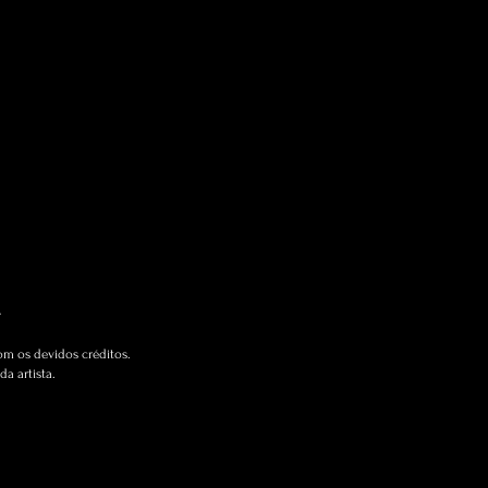
.
om os devidos créditos.
a artista.