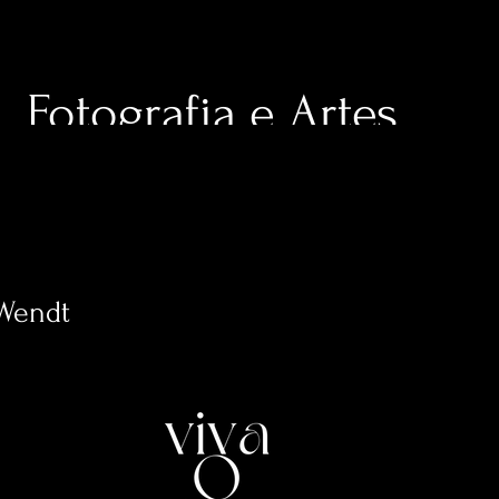
Fotografia e Artes
to Viva O Clique
Sobre Mim
Envie
Wendt
0
Seguiti