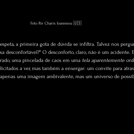
Foto Por Charis Ioannnou 🇺🇸
speta, a primeira gota de dúvida s
e infiltra. Talvez nos pergu
 desconfortável?" O desconforto, claro, não é um acidente. E
rado, uma pincelada de caos em uma 
tela aparentemente or
icitados a ver, mas também a enxergar: um convite para atrav
 apenas uma imagem ambivalente, mas um universo de possib