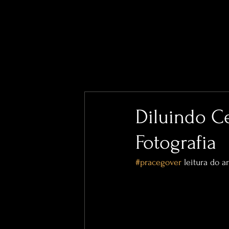
Diluindo C
Fotografia
#pracegover
 leitura do a