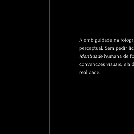
A ambiguid
ade na fotog
perceptual. Sem pedir lic
identidade 
humana de fo
convenções visuais; ela 
realidade.