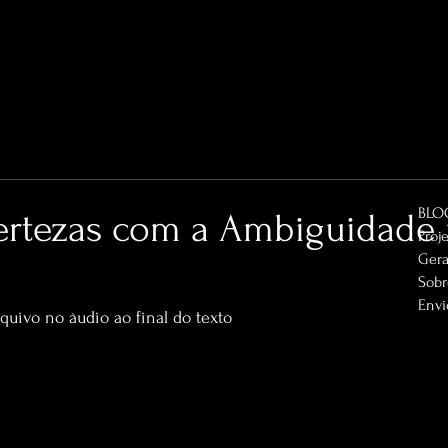
BLO
ertezas com a Ambiguidade
Proj
Gera
Sob
Envi
rquivo no àudio ao final do texto