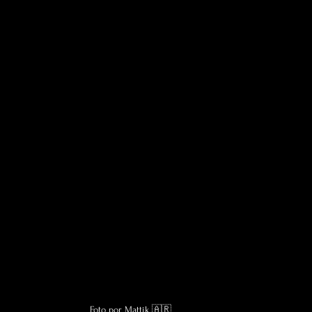
Foto por Mattik 🇦🇷