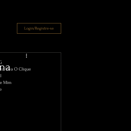
Login/Registre-se
G
 na
eto Viva O Clique
l
re Mim
e