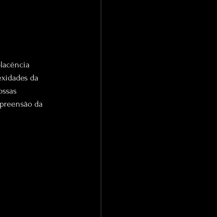
lacência 
exidades da 
ssas 
mpreensão da 