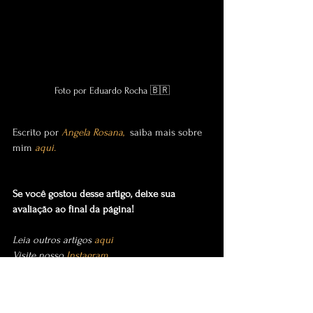
Foto por Eduardo Rocha 🇧🇷
Escrito por 
Angela Rosana
,
  saiba mais sobre 
mim 
aqui
.
Se você gostou desse artigo, deixe sua 
avaliação ao final da página!
Leia outros artigos 
aqui
Visite nosso 
Instagram
Publicação no Instagram  2023