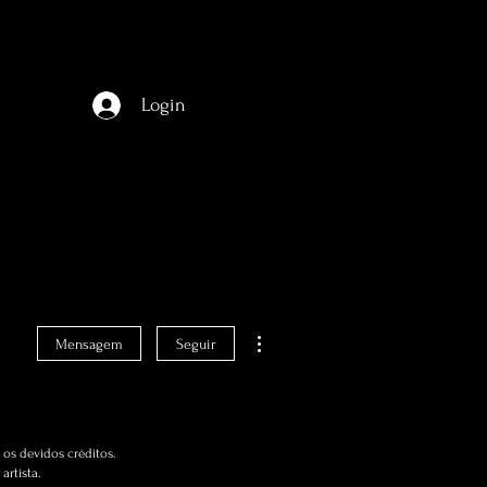
Login
Mais ações
Mensagem
Seguir
os devidos créditos.
artista.