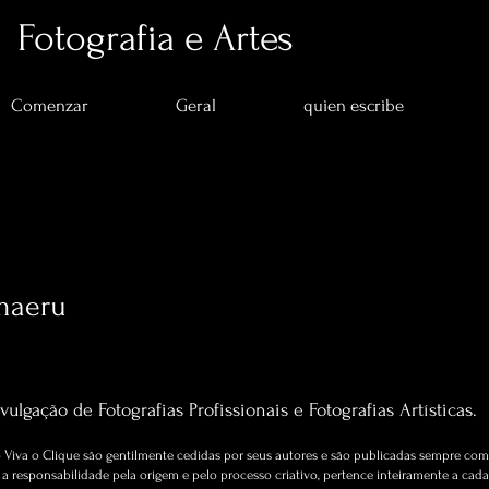
Fotografia e Artes
Comenzar
Geral
quien escribe
umaeru
s
0
seguidos
Artigos sobre Fotografia e Artes.
vulgação de Fotografias Profissionais e Fotografias Artísticas.
Viva o Clique são gentilmente cedidas por seus autores e são publicadas sempre com 
 responsabilidade pela origem e pelo processo criativo, pertence inteiramente a cada 