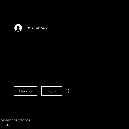
Iniciar sesión
Más acciones
Mensaje
Seguir
os devidos créditos.
artista.