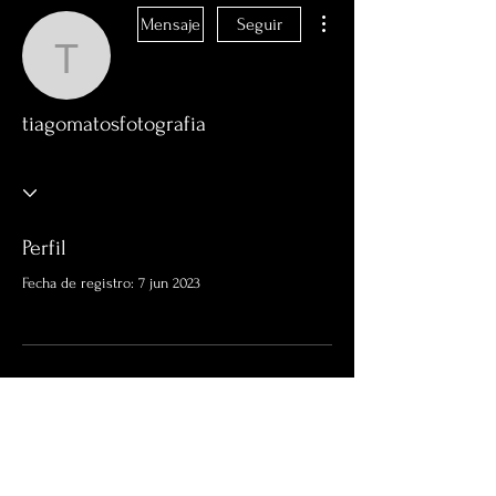
Más acciones
Mensaje
Seguir
tiagomatosfotografia
tiagomatosfotografia
Perfil
Fecha de registro: 7 jun 2023
Aún no hay nada que
mostrar aquí
Cuando este miembro agregue información