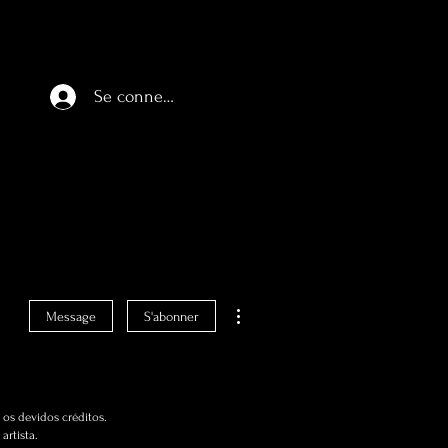
Se connecter
Plus d'actions
Message
S'abonner
os devidos créditos.
artista.