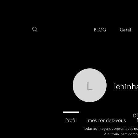
BLOG
Geral
leninh
leninhapr
0
Abonné
Di
Profil
mes rendez-vous
Todas as imagens apresentadas no 
A autoria, bem como a